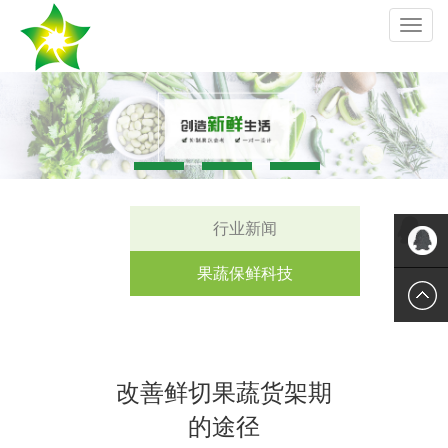
切
换
导
航
行业新闻
果蔬保鲜科技
QQ
改善鲜切果蔬货架期
的途径