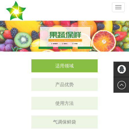
切
换
导
航
适用领域
产品优势
QQ
使用方法
气调保鲜袋