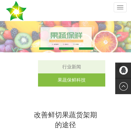
切
换
导
航
行业新闻
果蔬保鲜科技
QQ
改善鲜切果蔬货架期
的途径